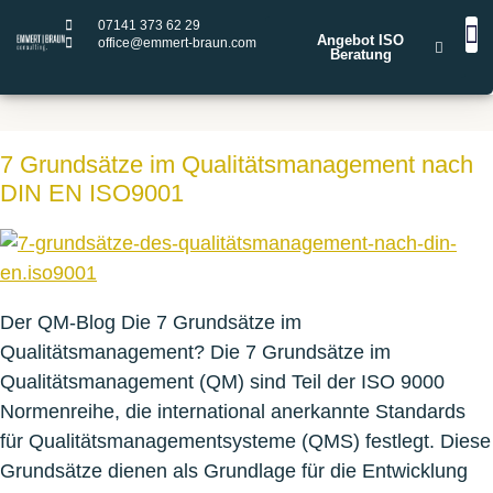
07141 373 62 29
Angebot ISO
office@emmert-braun.com
Beratung
STA
LEIST
IS
ISO
ISO
ISO
ISO
7 Grundsätze im Qualitätsmanagement nach
DIN EN ISO9001
Der QM-Blog Die 7 Grundsätze im
Qualitätsmanagement? Die 7 Grundsätze im
Qualitätsmanagement (QM) sind Teil der ISO 9000
Normenreihe, die international anerkannte Standards
für Qualitätsmanagementsysteme (QMS) festlegt. Diese
Grundsätze dienen als Grundlage für die Entwicklung