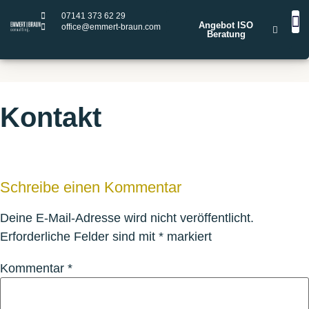
07141 373 62 29
Angebot ISO
office@emmert-braun.com
Beratung
STA
LEIST
IS
ISO
ISO
ISO
ISO
Kontakt
Schreibe einen Kommentar
Deine E-Mail-Adresse wird nicht veröffentlicht.
Erforderliche Felder sind mit
*
markiert
Kommentar
*