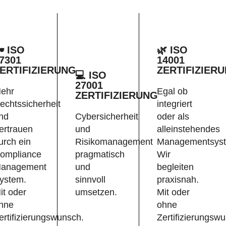
️ ISO
🌿 ISO
7301
14001
ERTIFIZIERUNG
ZERTIFIZIER
💻 ISO
27001
ehr
Egal ob
ZERTIFIZIERUNG
echtssicherheit
integriert
nd
Cybersicherheit
oder als
ertrauen
und
alleinstehendes
urch ein
Risikomanagement
Managementsys
ompliance
pragmatisch
Wir
anagement
und
begleiten
ystem.
sinnvoll
praxisnah.
it oder
umsetzen.
Mit oder
hne
ohne
ertifizierungswunsch.
Zertifizierungsw