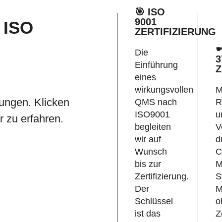
🎯 ISO
9001
 ISO
ZERTIFIZIERUNG

Die
3
Einführung
Z
eines
wirkungsvollen
M
tungen. Klicken
QMS nach
R
ISO9001
u
 zu erfahren.
begleiten
V
wir auf
d
Wunsch
C
bis zur
M
Zertifizierung.
S
Der
M
Schlüssel
o
ist das
Z