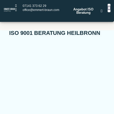
07141 373 62 29
Angebot ISO
office@emmert-braun.com
Beratung
STA
LEIST
IS
ISO
ISO
ISO
ISO
ISO 9001 BERATUNG HEILBRONN